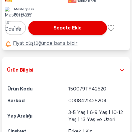
Banka Kartı
Masterpass
ile Ödeme
-
+
1
Sepete Ekle
Adet
Fiyat düştüğünde bana bildir
Ürün Bilgisi
Ürün Kodu
150079TY42520
Barkod
0008421425204
3-5 Yaş | 6-9 Yaş | 10-12
Yaş Aralığı
Yaş | 13 Yaş ve Üzeri
Cinsiyet
Erkek | Kız