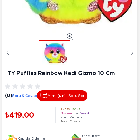
TY Puffies Rainbow Kedi Gizmo 10 Cm
(0)
Soru & Cevap
Armağan’a Soru Sor
Axess
,
Bonus
,
₺419,00
Maximum
ve
World
Kredi Kartınıza
Taksit Fırsatları !
Kredi Kartı
Kapıda Ödeme