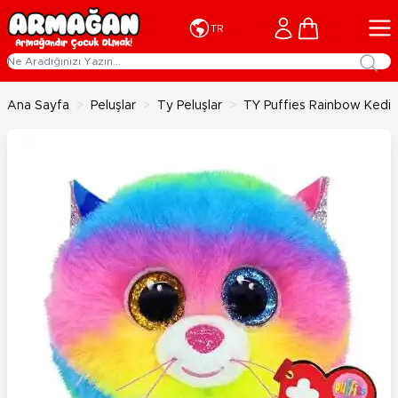
İçeriğe geç
Cart
TR
Ana Sayfa
>
Peluşlar
>
Ty Peluşlar
>
TY Puffies Rainbow Kedi