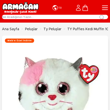
İçeriğe geç
Cart
TR
Ana Sayfa
>
Peluşlar
>
Ty Peluşlar
>
TY Puffies Kedi Muffin 1
Web'e Özel İndirim