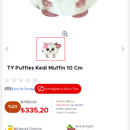
TY Puffies Kedi Muffin 10 Cm
(0)
Soru & Cevap
Armağan’a Soru Sor
₺419,00
Axess
,
Bonus
,
Maximum
ve
World
%20
₺335,20
Kredi Kartınıza
Taksit Fırsatları !
Kredi Kartı
Kapıda Ödeme