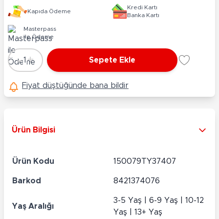
Kredi Kartı
Kapıda Ödeme
Banka Kartı
Masterpass
ile Ödeme
-
+
1
Sepete Ekle
Adet
Fiyat düştüğünde bana bildir
Ürün Bilgisi
Ürün Kodu
150079TY37407
Barkod
8421374076
3-5 Yaş | 6-9 Yaş | 10-12
Yaş Aralığı
Yaş | 13+ Yaş