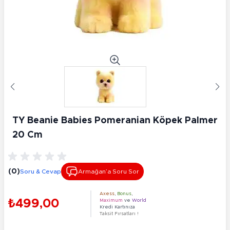
TY Beanie Babies Pomeranian Köpek Palmer
20 Cm
(0)
Soru & Cevap
Armağan’a Soru Sor
Axess
,
Bonus
,
₺499,00
Maximum
ve
World
Kredi Kartınıza
Taksit Fırsatları !