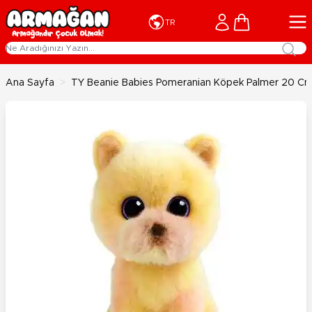
İçeriğe geç
Cart
TR
Ana Sayfa
>
TY Beanie Babies Pomeranian Köpek Palmer 20 C