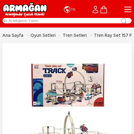
İçeriğe geç
Cart
TR
Ana Sayfa
>
Oyun Setleri
>
Tren Setleri
>
Tren Ray Set 157 P