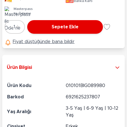
Banka Kartı
Masterpass
ile Ödeme
-
+
1
Sepete Ekle
Adet
Fiyat düştüğünde bana bildir
Ürün Bilgisi
Ürün Kodu
010101BIG089980
Barkod
6921625237807
3-5 Yaş | 6-9 Yaş | 10-12
Yaş Aralığı
Yaş
Cinsiyet
Erkek