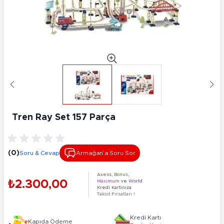
Tren Ray Set 157 Parça
(0)
Soru & Cevap
Armağan’a Soru Sor
Axess
,
Bonus
,
₺2.300,00
Maximum
ve
World
Kredi Kartınıza
Taksit Fırsatları !
Kredi Kartı
Kapıda Ödeme