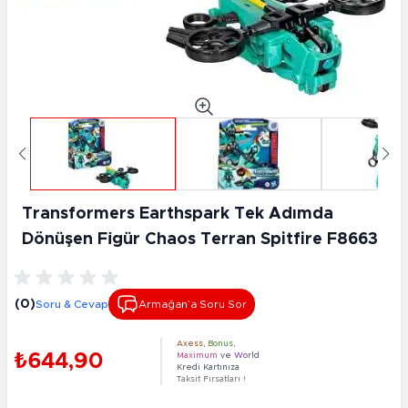
Transformers Earthspark Tek Adımda
Dönüşen Fi̇gür Chaos Terran Spitfire F8663
(0)
Soru & Cevap
Armağan’a Soru Sor
Axess
,
Bonus
,
₺644,90
Maximum
ve
World
Kredi Kartınıza
Taksit Fırsatları !