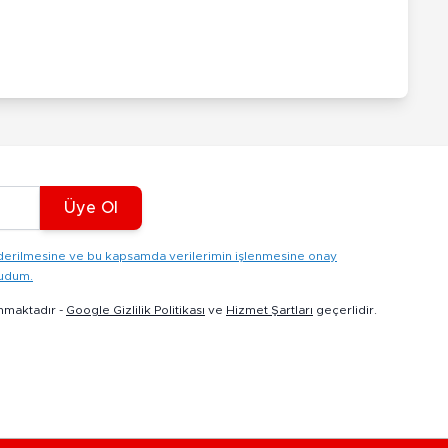
Üye Ol
gönderilmesine ve bu kapsamda verilerimin işlenmesine onay
kudum.
nmaktadır -
Google Gizlilik Politikası
ve
Hizmet Şartları
geçerlidir.