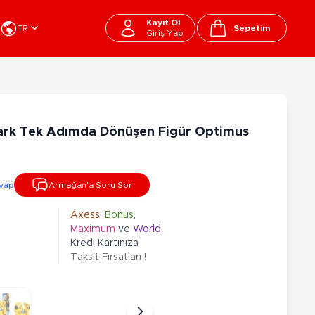
Kayıt Ol
TR
Sepetim
Giriş Yap
Cart
apı Oyuncakları
Kırtasiye - Okul
EGO
Okul Çantaları
ark Tek Adımda Dönüşen Figür Optimus
sini
Beslenme Çantası
ega Bloks
Kalem Çantası
şitli Bloklar
Okul Araç Gereçleri
vap
Armağan’a Soru Sor
Matara
arti ve Özel Günler
10-12 Yaş
13+ Yaş
Kitaplar
Axess
,
Bonus
,
Maximum
ve
World
ostüm
Peluşlar
Kredi Kartınıza
rti Malzemeleri
Taksit Fırsatları !
lbaşı Ürünleri
Ty Peluşlar
Fonksiyonel Peluşlar
çık Hava - Spor - Deniz
Lisanslı Peluşlar