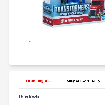
Nerf
Hayvan Figürler
Silahlar
Çeşitli Figürler
Silah Setleri
Koleksiyon Figürler
Kılıç Setleri
Elektronik Ürünler
Ok Setleri
Çeşitli Elektronik Ürünler
Ürün Bilgisi
Müşteri Soruları
Ürün Kodu