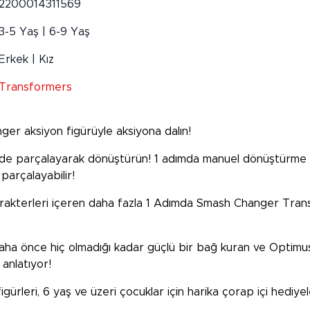
2200014311569
3-5 Yaş | 6-9 Yaş
Erkek | Kız
Transformers
r aksiyon figürüyle aksiyona dalın!
e parçalayarak dönüştürün! 1 adımda manuel dönüştürme ile
 parçalayabilir!
kterleri içeren daha fazla 1 Adımda Smash Changer Transfor
daha önce hiç olmadığı kadar güçlü bir bağ kuran ve Optim
 anlatıyor!
rleri, 6 yaş ve üzeri çocuklar için harika çorap içi hediyele