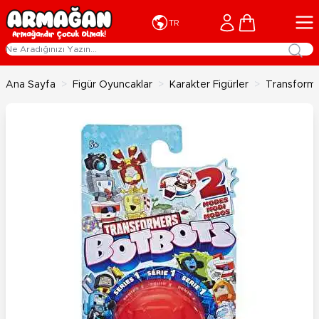
İçeriğe geç
Cart
TR
Ana Sayfa
>
Figür Oyuncaklar
>
Karakter Figürler
>
Transforme