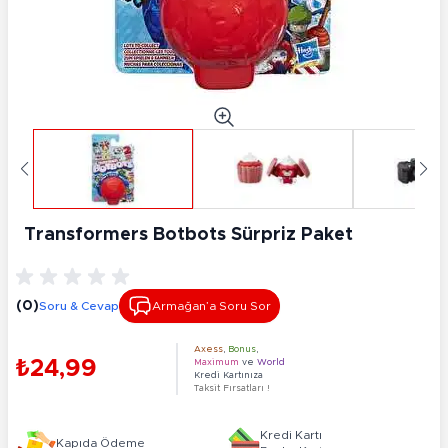
Transformers Botbots Sürpriz Paket
(0)
Soru & Cevap
Armağan’a Soru Sor
Axess
,
Bonus
,
₺24,99
Maximum
ve
World
Kredi Kartınıza
Taksit Fırsatları !
Kredi Kartı
Kapıda Ödeme