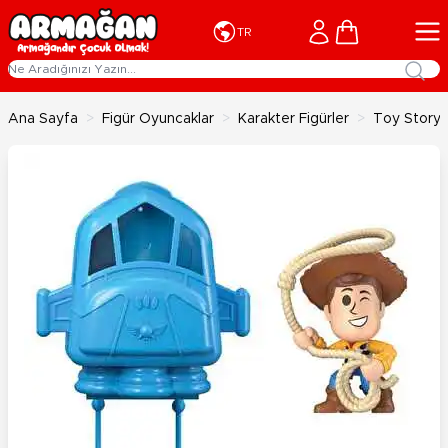
İçeriğe geç
Cart
TR
Ana Sayfa
>
Figür Oyuncaklar
>
Karakter Figürler
>
Toy Story M