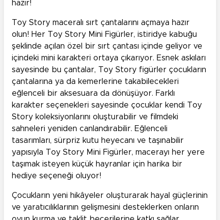
hazır!
Toy Story maceralı sırt çantalarını açmaya hazır
olun! Her Toy Story Mini Figürler, istiridye kabuğu
şeklinde açılan özel bir sırt çantası içinde geliyor ve
içindeki mini karakteri ortaya çıkarıyor. Esnek askıları
sayesinde bu çantalar, Toy Story figürler çocukların
çantalarına ya da kemerlerine takabilecekleri
eğlenceli bir aksesuara da dönüşüyor. Farklı
karakter seçenekleri sayesinde çocuklar kendi Toy
Story koleksiyonlarını oluşturabilir ve filmdeki
sahneleri yeniden canlandırabilir. Eğlenceli
tasarımları, sürpriz kutu heyecanı ve taşınabilir
yapısıyla Toy Story Mini Figürler, macerayı her yere
taşımak isteyen küçük hayranlar için harika bir
hediye seçeneği oluyor!
Çocukların yeni hikâyeler oluşturarak hayal güçlerinin
ve yaratıcılıklarının gelişmesini desteklerken onların
oyun kurma ve taklit becerilerine katkı sağlar.