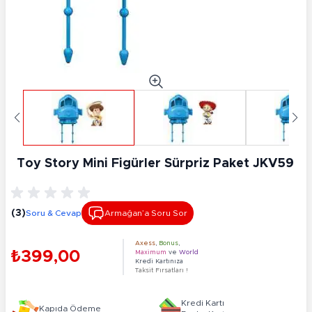
Toy Story Mini Figürler Sürpriz Paket JKV59
(3)
Soru & Cevap
Armağan’a Soru Sor
Axess
,
Bonus
,
₺399,00
Maximum
ve
World
Kredi Kartınıza
Taksit Fırsatları !
Kredi Kartı
Kapıda Ödeme