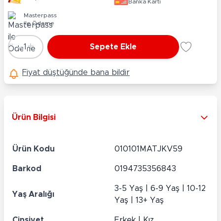
Banka Kartı
Masterpass
ile Ödeme
-
+
1
Sepete Ekle
Adet
Fiyat düştüğünde bana bildir
Ürün Bilgisi
Ürün Kodu
010101MATJKV59
Barkod
0194735356843
3-5 Yaş | 6-9 Yaş | 10-12
Yaş Aralığı
Yaş | 13+ Yaş
Cinsiyet
Erkek | Kız