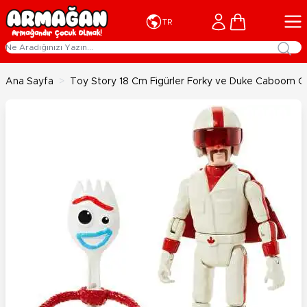
İçeriğe geç
Cart
TR
Ana Sayfa
>
Toy Story 18 Cm Figürler Forky ve Duke Caboom 