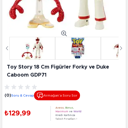
Toy Story 18 Cm Figürler Forky ve Duke
Caboom GDP71
(0)
Soru & Cevap
Armağan’a Soru Sor
Axess
,
Bonus
,
₺129,99
Maximum
ve
World
Kredi Kartınıza
Taksit Fırsatları !