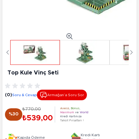
Top Kule Vinç Seti
(0)
Soru & Cevap
Armağan’a Soru Sor
₺770,00
Axess
,
Bonus
,
Maximum
ve
World
%30
₺539,00
Kredi Kartınıza
Taksit Fırsatları !
Kredi Kartı
Kapıda Ödeme