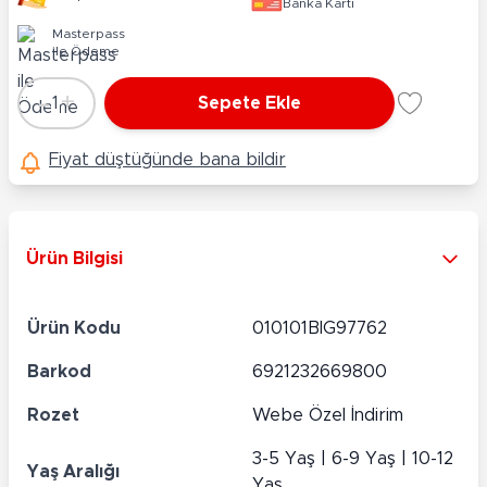
Banka Kartı
Masterpass
ile Ödeme
-
+
1
Sepete Ekle
Adet
Fiyat düştüğünde bana bildir
Ürün Bilgisi
Ürün Kodu
010101BIG97762
Barkod
6921232669800
Rozet
Webe Özel İndirim
3-5 Yaş | 6-9 Yaş | 10-12
Yaş Aralığı
Yaş