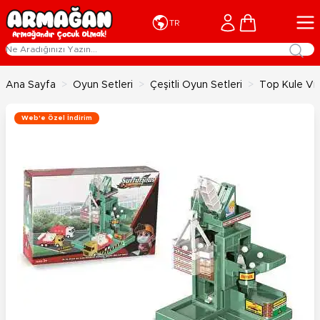
İçeriğe geç
Cart
TR
Ana Sayfa
>
Oyun Setleri
>
Çeşitli Oyun Setleri
>
Top Kule Vin
Web'e Özel İndirim