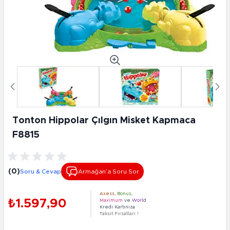
Tonton Hippolar Çılgın Misket Kapmaca
F8815
(0)
Soru & Cevap
Armağan’a Soru Sor
Axess
,
Bonus
,
₺1.597,90
Maximum
ve
World
Kredi Kartınıza
Taksit Fırsatları !