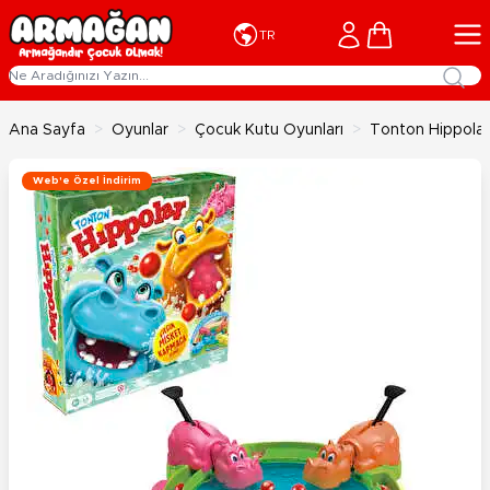
İçeriğe geç
Cart
TR
Ana Sayfa
>
Oyunlar
>
Çocuk Kutu Oyunları
>
Tonton Hippolar
Web'e Özel İndirim