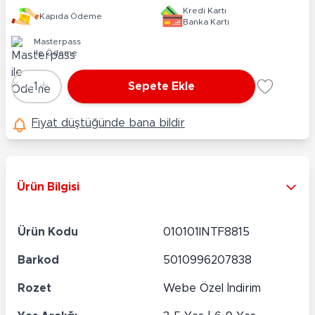
Kredi Kartı
Kapıda Ödeme
Banka Kartı
Masterpass
ile Ödeme
-
+
1
Sepete Ekle
Adet
Fiyat düştüğünde bana bildir
Ürün Bilgisi
Ürün Kodu
010101INTF8815
Barkod
5010996207838
Rozet
Webe Özel İndirim