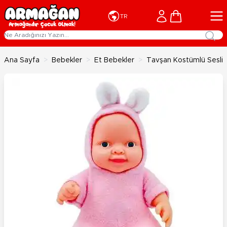
İçeriğe geç
Cart
TR
Ana Sayfa
>
Bebekler
>
Et Bebekler
>
Tavşan Kostümlü Sesli