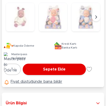
Kredi Kartı
Kapıda Ödeme
Banka Kartı
Masterpass
ile Ödeme
-
+
1
Sepete Ekle
Adet
Fiyat düştüğünde bana bildir
Ürün Bilgisi