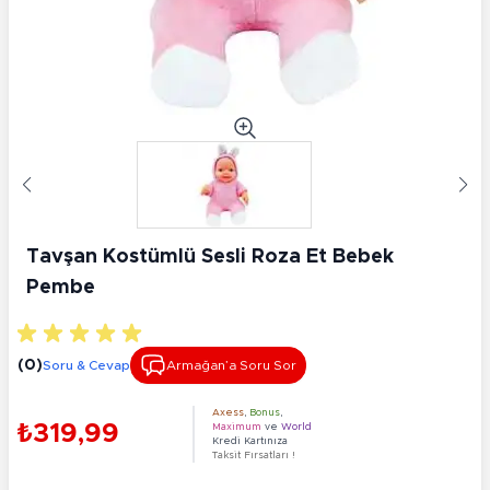
Tavşan Kostümlü Sesli Roza Et Bebek
Pembe
(0)
Soru & Cevap
Armağan’a Soru Sor
Axess
,
Bonus
,
₺319,99
Maximum
ve
World
Kredi Kartınıza
Taksit Fırsatları !