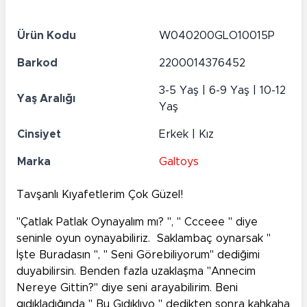
Ürün Kodu
W040200GLO10015P
Barkod
2200014376452
3-5 Yaş | 6-9 Yaş | 10-12
Yaş Aralığı
Yaş
Cinsiyet
Erkek | Kız
Marka
Galtoys
Tavşanlı Kıyafetlerim Çok Güzel!
"Çatlak Patlak Oynayalım mı? ", " Ccceee " diye
seninle oyun oynayabiliriz. Saklambaç oynarsak "
İşte Buradasın ", " Seni Görebiliyorum" dediğimi
duyabilirsin. Benden fazla uzaklaşma "Annecim
Nereye Gittin?" diye seni arayabilirim. Beni
gıdıkladığında " Bu Gıdıklıyo " dedikten sonra kahkaha