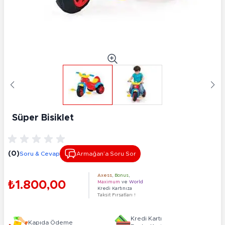
Süper Bisiklet
(0)
Soru & Cevap
Armağan’a Soru Sor
Axess
,
Bonus
,
₺1.800,00
Maximum
ve
World
Kredi Kartınıza
Taksit Fırsatları !
Kredi Kartı
Kapıda Ödeme