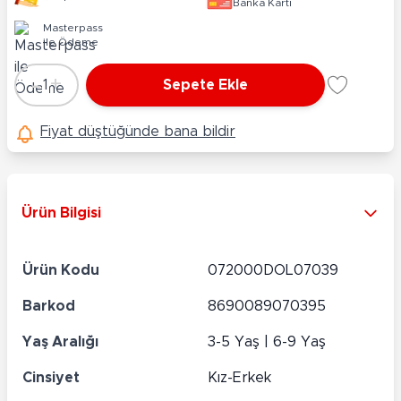
Banka Kartı
Masterpass
ile Ödeme
-
+
1
Sepete Ekle
Adet
Fiyat düştüğünde bana bildir
Ürün Bilgisi
Ürün Kodu
072000DOL07039
Barkod
8690089070395
Yaş Aralığı
3-5 Yaş | 6-9 Yaş
Cinsiyet
Kız-Erkek