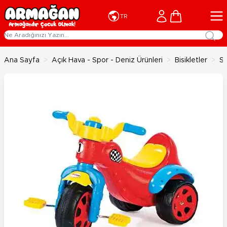
İçeriğe geç
Cart
TR
Ana Sayfa
>
Açık Hava - Spor - Deniz Ürünleri
>
Bisikletler
>
Sü