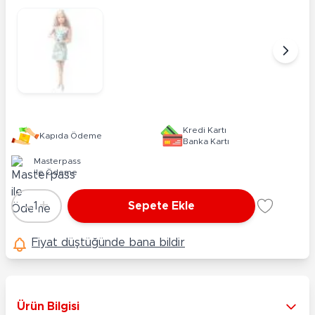
Kredi Kartı
Kapıda Ödeme
Banka Kartı
Masterpass
ile Ödeme
-
+
1
Sepete Ekle
Adet
Fiyat düştüğünde bana bildir
Ürün Bilgisi