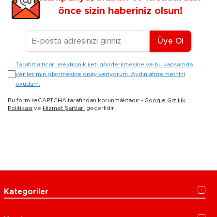
önce sizin haberiniz olsun!
E-posta Adresiniz
Üye Ol
Tarafıma ticari elektronik ileti gönderilmesine ve bu kapsamda
verilerimin işlenmesine onay veriyorum. Aydınlatma metnini
okudum.
Bu form reCAPTCHA tarafından korunmaktadır -
Google Gizlilik
Politikası
ve
Hizmet Şartları
geçerlidir.
Kategoriler