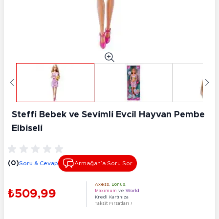
Steffi̇ Bebek ve Sevi̇mli̇ Evci̇l Hayvan Pembe
Elbi̇seli̇
(0)
Soru & Cevap
Armağan’a Soru Sor
Axess
,
Bonus
,
₺509,99
Maximum
ve
World
Kredi Kartınıza
Taksit Fırsatları !