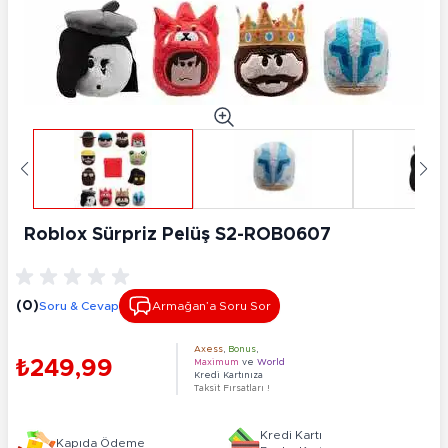
Roblox Sürpriz Pelüş S2-ROB0607
(0)
Soru & Cevap
Armağan’a Soru Sor
Axess
,
Bonus
,
₺249,99
Maximum
ve
World
Kredi Kartınıza
Taksit Fırsatları !
Kredi Kartı
Kapıda Ödeme