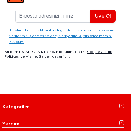
E-posta Adresiniz
Üye Ol
Tarafıma ticari elektronik ileti gönderilmesine ve bu kapsamda
verilerimin işlenmesine onay veriyorum. Aydınlatma metnini
okudum.
Bu form reCAPTCHA tarafından korunmaktadır -
Google Gizlilik
Politikası
ve
Hizmet Şartları
geçerlidir.
Kategoriler
Yardım