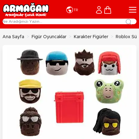
İçeriğe geç
Cart
TR
Ana Sayfa
>
Figür Oyuncaklar
>
Karakter Figürler
>
Roblox Sü