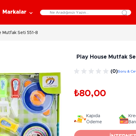
Markalar
 Mutfak Seti 551-8
Eğitici Oyuncaklar
Bebekler
Y
Bilim Setleri
Moda Bebekler
L
Play House Mutfak Set
Gelişim Oyuncakları
Et Bebekler
Au
Oyun Hamurları
Bez Bebekler
M
(0)
Soru & Ce
Fonksiyonlu Bebekler
Çe
Müzik Aletleri
Bebek Evleri
P
3-5 Yaş
6-9 Yaş
₺80,00
Oyuncak Bebek Aksesuarları
Oyunlar
Oyuncak Bebek Setleri
K
Pa
Arkadaş - Aile Kutu Oyunları
Kozmetik ve Aksesuar
Kapıda
Kre
Yı
Çocuk Kutu Oyunları
Ödeme
Ban
Kozmetik ve Güzellik Setleri
Eğitici Oyunlar
A
Aksesuar