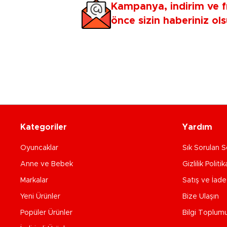
Kampanya, indirim ve f
önce sizin haberiniz ols
Kategoriler
Yardım
Oyuncaklar
Sık Sorulan S
Anne ve Bebek
Gizlilik Politik
Markalar
Satış ve İad
Yeni Ürünler
Bize Ulaşın
Popüler Ürünler
Bilgi Toplum