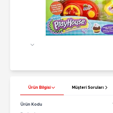
Nerf
Hayvan Figürler
Silahlar
Çeşitli Figürler
Silah Setleri
Koleksiyon Figürler
Kılıç Setleri
Elektronik Ürünler
Ok Setleri
Çeşitli Elektronik Ürünler
Ürün Bilgisi
Müşteri Soruları
Ürün Kodu