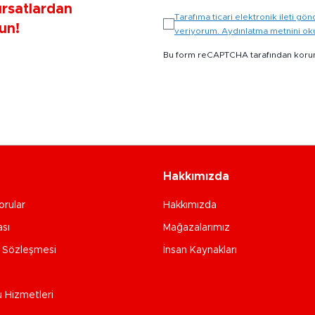
ırsatlardan
Tarafıma ticari elektronik ileti 
un!
veriyorum. Aydınlatma metnini o
Bu form reCAPTCHA tarafından koru
Hakkımızda
orular
Hakkımızda
ası
Mağazalarımız
e Sözleşmesi
İnsan Kaynakları
u Hizmetleri