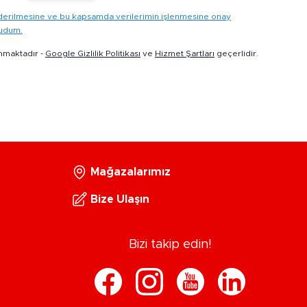
gönderilmesine ve bu kapsamda verilerimin işlenmesine onay
kudum.
nmaktadır -
Google Gizlilik Politikası
ve
Hizmet Şartları
geçerlidir.
Mağazalarımız
Bize Ulaşın
Bizi takip edin!