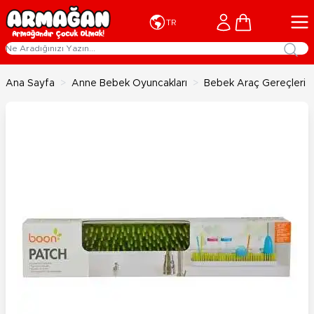
İçeriğe geç
Cart
TR
Ana Sayfa
>
Anne Bebek Oyuncakları
>
Bebek Araç Gereçleri