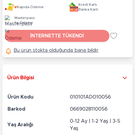
Kredi Kartı
Kapıda Ödeme
Banka Kartı
Masterpass
ile Ödeme
İNTERNETTE TÜKENDİ
Bu ürün stokta olduğunda bana bildir
Ürün Bilgisi
Ürün Kodu
010101ADO10056
Barkod
0669028110056
0-12 Ay | 1-2 Yaş | 3-5
Yaş Aralığı
Yaş