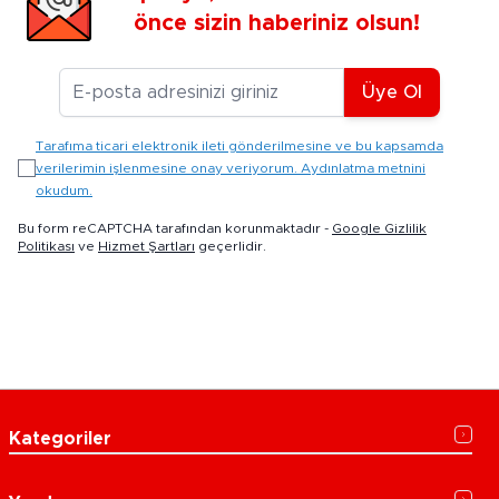
önce sizin haberiniz olsun!
E-posta Adresiniz
Üye Ol
Tarafıma ticari elektronik ileti gönderilmesine ve bu kapsamda
verilerimin işlenmesine onay veriyorum. Aydınlatma metnini
okudum.
Bu form reCAPTCHA tarafından korunmaktadır -
Google Gizlilik
Politikası
ve
Hizmet Şartları
geçerlidir.
Kategoriler