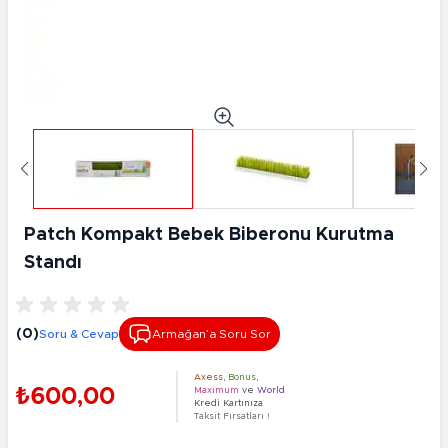
Patch Kompakt Bebek Biberonu Kurutma
Standı
(0)
Soru & Cevap
Armağan’a Soru Sor
Axess
,
Bonus
,
₺600,00
Maximum
ve
World
Kredi Kartınıza
Taksit Fırsatları !