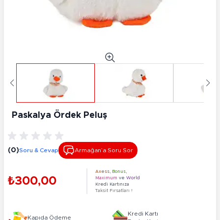
Paskalya Ördek Peluş
(0)
Soru & Cevap
Armağan’a Soru Sor
Axess
,
Bonus
,
₺300,00
Maximum
ve
World
Kredi Kartınıza
Taksit Fırsatları !
Kredi Kartı
Kapıda Ödeme