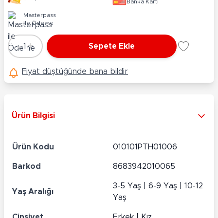
Banka Kartı
Masterpass
ile Ödeme
-
+
1
Sepete Ekle
Adet
Fiyat düştüğünde bana bildir
Ürün Bilgisi
Ürün Kodu
010101PTH01006
Barkod
8683942010065
3-5 Yaş | 6-9 Yaş | 10-12
Yaş Aralığı
Yaş
Cinsiyet
Erkek | Kız