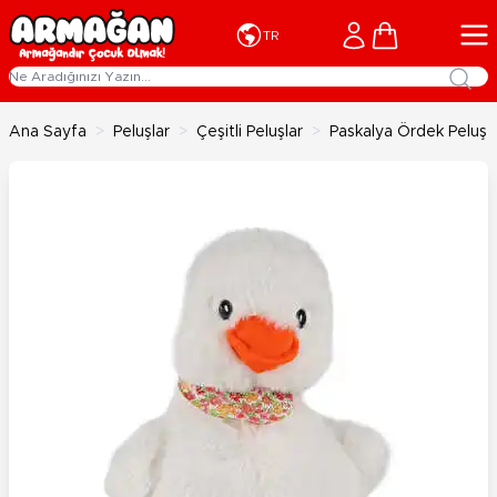
İçeriğe geç
Cart
TR
Ana Sayfa
>
Peluşlar
>
Çeşitli Peluşlar
>
Paskalya Ördek Peluş