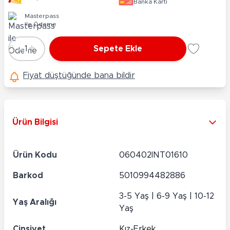
Banka Kartı
Masterpass
ile Ödeme
-
+
1
Sepete Ekle
Adet
Fiyat düştüğünde bana bildir
Ürün Bilgisi
Ürün Kodu
060402INT01610
Barkod
5010994482886
3-5 Yaş | 6-9 Yaş | 10-12
Yaş Aralığı
Yaş
Cinsiyet
Kız-Erkek