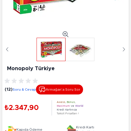
Monopoly Türkiye
(12)
Soru & Cevap
Armağan’a Soru Sor
Axess
,
Bonus
,
₺2.347,90
Maximum
ve
World
Kredi Kartınıza
Taksit Fırsatları !
Kredi Kartı
Kapıda Ödeme