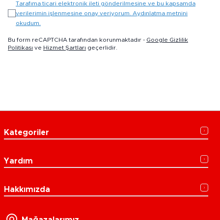
Tarafıma ticari elektronik ileti gönderilmesine ve bu kapsamda
verilerimin işlenmesine onay veriyorum. Aydınlatma metnini
okudum.
Bu form reCAPTCHA tarafından korunmaktadır -
Google Gizlilik
Politikası
ve
Hizmet Şartları
geçerlidir.
Kategoriler
Yardım
Hakkımızda
Mağazalarımız