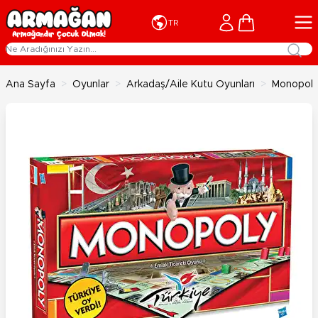
İçeriğe geç
Cart
TR
Ana Sayfa
>
Oyunlar
>
Arkadaş/Aile Kutu Oyunları
>
Monopoly