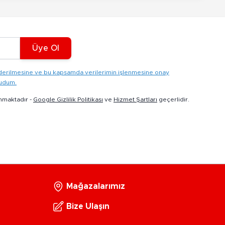
Üye Ol
gönderilmesine ve bu kapsamda verilerimin işlenmesine onay
kudum.
nmaktadır -
Google Gizlilik Politikası
ve
Hizmet Şartları
geçerlidir.
Mağazalarımız
Bize Ulaşın