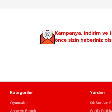
Kampanya, indirim ve f
önce sizin haberiniz ols
Kategoriler
Yardım
Oyuncaklar
Sık Sorulan S
Anne ve Bebek
Gizlilik Politik