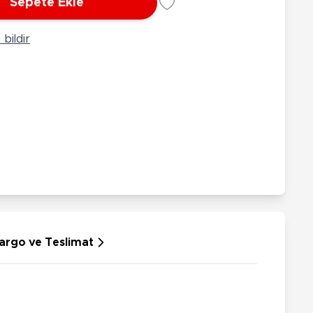
Sepete Ekle
rünleri
Çeşitli Peluşlar
ülü Araçlar
bildir
aykay - Paten - Scooter
sikletler
oruyucu Ekipmanlar
niz - Havuz Ürünleri
ahçe Oyuncakları
or Ürünleri
dallı Araçlar
n Git Araçlar
allanan Oyuncaklar
u Tabancaları
argo ve Teslimat