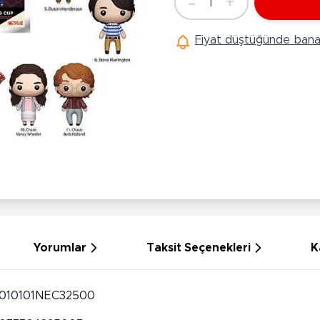
-
+
1
Ü
Adet
Hobi Oyuncakları
Anne Bebek Oyuncakları
Ak
Fiyat düştüğünde bana 
Maketler
K
Aktivite Masaları
Sihirbazlık Setleri
Bi
Oyun Halısı
Puzzlelar
K
Dönence ve Projektörler
Çeşitli Eğlence Oyuncakları
De
Dişlik ve Çıngıraklar
El İşi Setleri
B
Beslenme Gereçleri
Slime
Sp
Yürüme Arkadaşı
Pe
Bebek Oyuncakları
Bi
Bebek Araç Gereçleri
S
Banyo Oyuncakları
S
Yorumlar
Taksit Seçenekleri
K
010101NEC32500