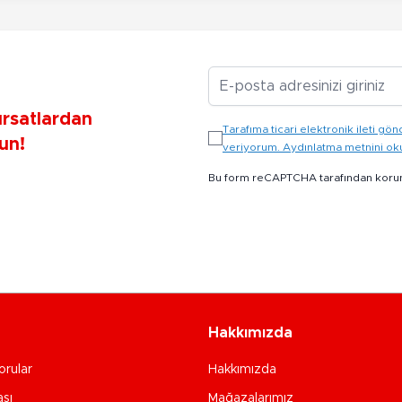
E-posta Adresiniz
ırsatlardan
Tarafıma ticari elektronik ileti 
un!
veriyorum. Aydınlatma metnini o
Bu form reCAPTCHA tarafından koru
Hakkımızda
orular
Hakkımızda
ası
Mağazalarımız