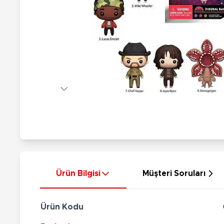
Nerf
Hayvan Figürler
Silahlar
Çeşitli Figürler
Silah Setleri
Koleksiyon Figürler
Kılıç Setleri
Elektronik Ürünler
Ok Setleri
Çeşitli Elektronik Ürünler
Ürün Bilgisi
Müşteri Soruları
Ürün Kodu