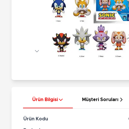
Nerf
Hayvan Figürler
Silahlar
Çeşitli Figürler
Silah Setleri
Koleksiyon Figürler
Kılıç Setleri
Elektronik Ürünler
Ok Setleri
Çeşitli Elektronik Ürünler
Ürün Bilgisi
Müşteri Soruları
Ürün Kodu