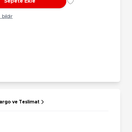
Sepete Ekle
rünleri
Çeşitli Peluşlar
ülü Araçlar
bildir
aykay - Paten - Scooter
sikletler
oruyucu Ekipmanlar
niz - Havuz Ürünleri
ahçe Oyuncakları
or Ürünleri
dallı Araçlar
n Git Araçlar
allanan Oyuncaklar
u Tabancaları
argo ve Teslimat