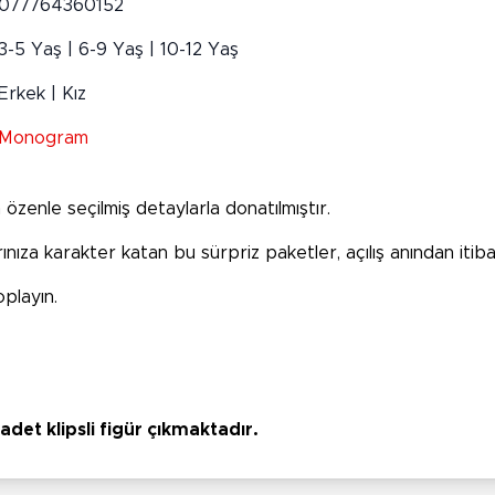
077764360152
3-5 Yaş | 6-9 Yaş | 10-12 Yaş
Erkek | Kız
Monogram
özenle seçilmiş detaylarla donatılmıştır.
larınıza karakter katan bu sürpriz paketler, açılış anından it
playın.
adet klipsli figür çıkmaktadır.