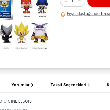
-
+
1
Ü
Adet
Hobi Oyuncakları
Anne Bebek Oyuncakları
Ak
Fiyat düştüğünde bana 
Maketler
K
Aktivite Masaları
Sihirbazlık Setleri
Bi
Oyun Halısı
Puzzlelar
K
Dönence ve Projektörler
Çeşitli Eğlence Oyuncakları
De
Dişlik ve Çıngıraklar
El İşi Setleri
B
Beslenme Gereçleri
Slime
Sp
Yürüme Arkadaşı
Pe
Bebek Oyuncakları
Bi
Bebek Araç Gereçleri
S
Banyo Oyuncakları
S
Yorumlar
Taksit Seçenekleri
K
010101NEC36015