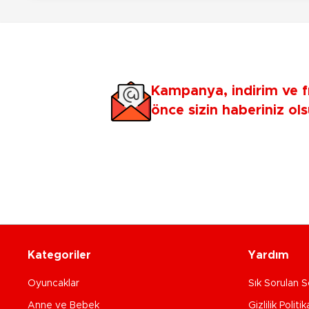
Kampanya, indirim ve f
önce sizin haberiniz ols
Kategoriler
Yardım
Oyuncaklar
Sık Sorulan S
Anne ve Bebek
Gizlilik Politik