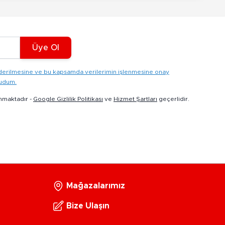
Üye Ol
gönderilmesine ve bu kapsamda verilerimin işlenmesine onay
kudum.
nmaktadır -
Google Gizlilik Politikası
ve
Hizmet Şartları
geçerlidir.
Mağazalarımız
Bize Ulaşın