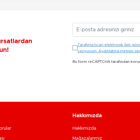
E-posta Adresiniz
ırsatlardan
Tarafıma ticari elektronik ileti 
un!
veriyorum. Aydınlatma metnini o
Bu form reCAPTCHA tarafından koru
Hakkımızda
orular
Hakkımızda
ası
Mağazalarımız