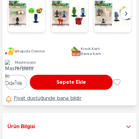
Kredi Kartı
Kapıda Ödeme
Banka Kartı
Masterpass
ile Ödeme
-
+
1
Sepete Ekle
Adet
Fiyat düştüğünde bana bildir
Ürün Bilgisi