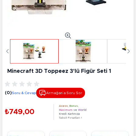
Minecraft 3D Toppeez 3'lü Figür Seti 1
(0)
Soru & Cevap
Armağan’a Soru Sor
Axess
,
Bonus
,
₺749,00
Maximum
ve
World
Kredi Kartınıza
Taksit Fırsatları !