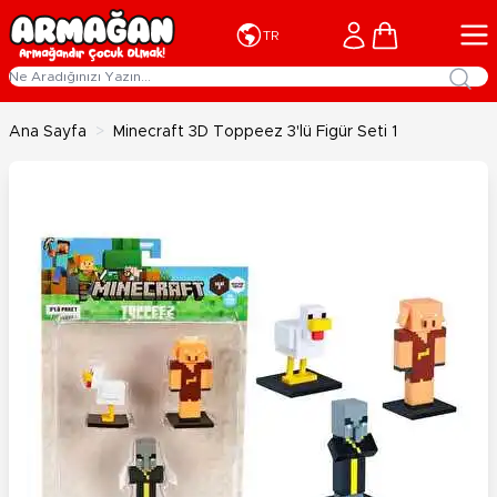
İçeriğe geç
Cart
TR
Ana Sayfa
>
Minecraft 3D Toppeez 3'lü Figür Seti 1