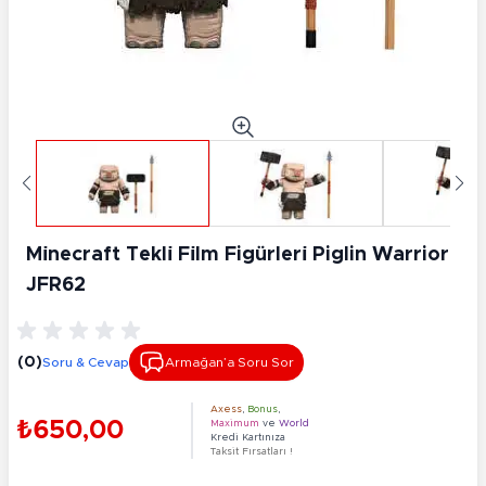
Mi̇necraft Tekli̇ Fi̇lm Figürleri̇ Piglin Warrior
JFR62
(0)
Soru & Cevap
Armağan’a Soru Sor
Axess
,
Bonus
,
₺650,00
Maximum
ve
World
Kredi Kartınıza
Taksit Fırsatları !