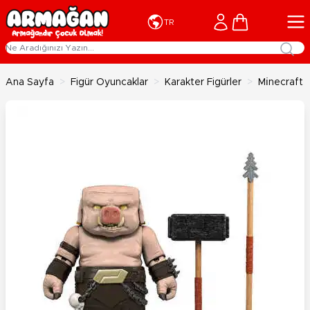
İçeriğe geç
Cart
TR
Ana Sayfa
>
Figür Oyuncaklar
>
Karakter Figürler
>
Mi̇necraft T