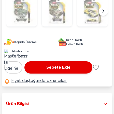
Kredi Kartı
Kapıda Ödeme
Banka Kartı
Masterpass
ile Ödeme
-
+
1
Sepete Ekle
Adet
Fiyat düştüğünde bana bildir
Ürün Bilgisi