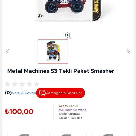
Metal Machines S3 Tekli Paket Smasher
(0)
Soru & Cevap
Armağan’a Soru Sor
Axess
,
Bonus
,
₺100,00
Maximum
ve
World
Kredi Kartınıza
Taksit Fırsatları !