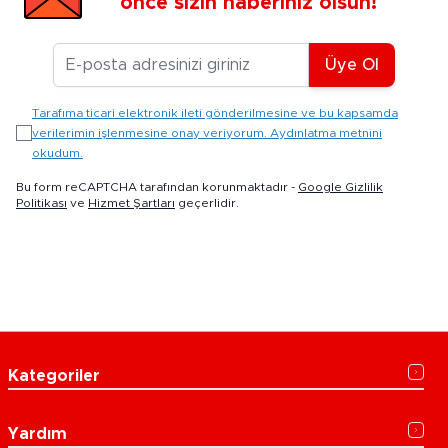
önce sizin haberiniz olsun!
E-posta Adresiniz
Üye Ol
Tarafıma ticari elektronik ileti gönderilmesine ve bu kapsamda
verilerimin işlenmesine onay veriyorum. Aydınlatma metnini
okudum.
Bu form reCAPTCHA tarafından korunmaktadır -
Google Gizlilik
Politikası
ve
Hizmet Şartları
geçerlidir.
Kategoriler
Yardım