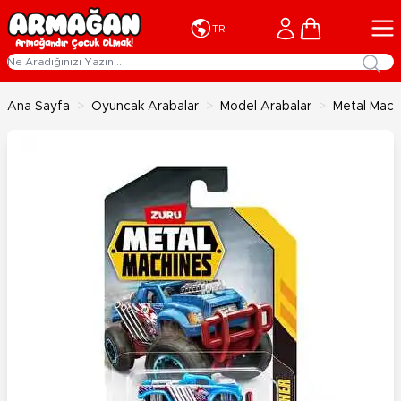
İçeriğe geç
Cart
TR
Ana Sayfa
>
Oyuncak Arabalar
>
Model Arabalar
>
Metal Mach