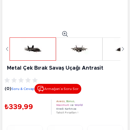
Metal Çek Bırak Savaş Uçağı Antrasit
(0)
Soru & Cevap
Armağan’a Soru Sor
Axess
,
Bonus
,
₺339,99
Maximum
ve
World
Kredi Kartınıza
Taksit Fırsatları !