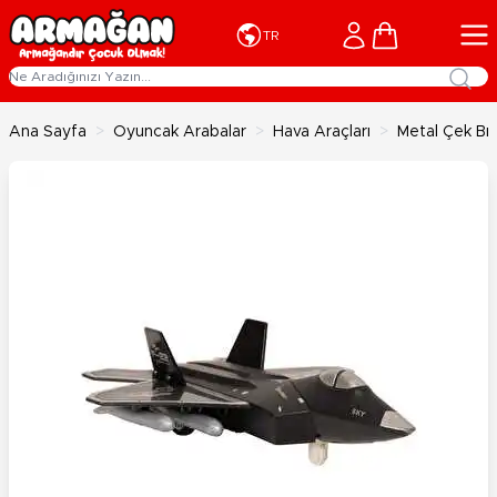
İçeriğe geç
Cart
TR
Ana Sayfa
>
Oyuncak Arabalar
>
Hava Araçları
>
Metal Çek Bır