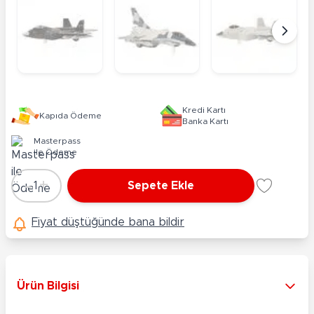
Kredi Kartı
Kapıda Ödeme
Banka Kartı
Masterpass
ile Ödeme
-
+
1
Sepete Ekle
Adet
Fiyat düştüğünde bana bildir
Ürün Bilgisi