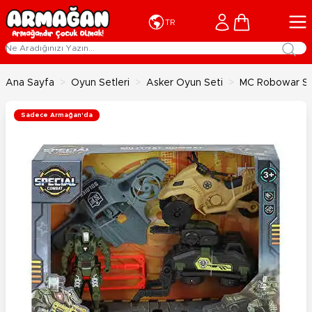
İçeriğe geç
Cart
TR
Ana Sayfa
>
Oyun Setleri
>
Asker Oyun Seti
>
MC Robowar Scu
Sadece Armağan'da