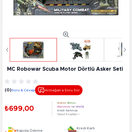
MC Robowar Scuba Motor Dörtlü Asker Seti
(0)
Soru & Cevap
Armağan’a Soru Sor
Axess
,
Bonus
,
₺699,00
Maximum
ve
World
Kredi Kartınıza
Taksit Fırsatları !
Kredi Kartı
Kapıda Ödeme