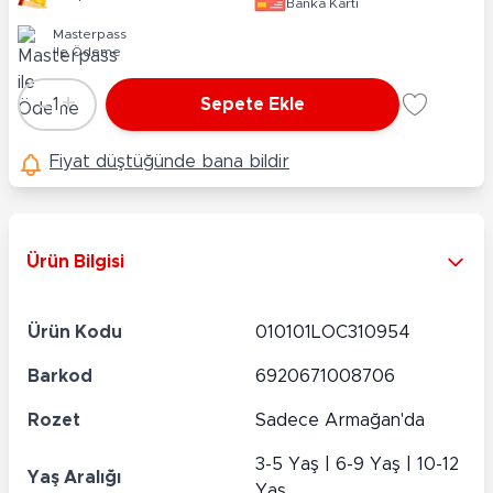
Banka Kartı
Masterpass
ile Ödeme
-
+
1
Sepete Ekle
Adet
Fiyat düştüğünde bana bildir
Ürün Bilgisi
Ürün Kodu
010101LOC310954
Barkod
6920671008706
Rozet
Sadece Armağan'da
3-5 Yaş | 6-9 Yaş | 10-12
Yaş Aralığı
Yaş