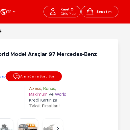
Kayıt Ol
TR
Sepetim
Giriş Yap
Cart
4
apı Oyuncakları
Kırtasiye - Okul
EGO
Okul Çantaları
orld Model Araçlar 97 Mercedes-Benz
sini
Beslenme Çantası
ega Bloks
Kalem Çantası
şitli Bloklar
Okul Araç Gereçleri
vap
Armağan’a Soru Sor
Matara
arti ve Özel Günler
10-12 Yaş
13+ Yaş
Kitaplar
Axess
,
Bonus
,
Maximum
ve
World
ostüm
Peluşlar
Kredi Kartınıza
rti Malzemeleri
Taksit Fırsatları !
lbaşı Ürünleri
Ty Peluşlar
Fonksiyonel Peluşlar
çık Hava - Spor - Deniz
Lisanslı Peluşlar