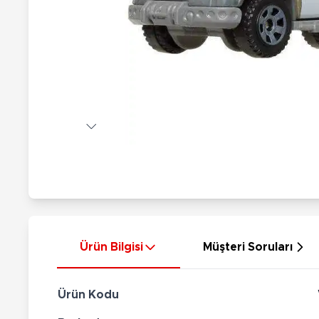
Nerf
Hayvan Figürler
Silahlar
Çeşitli Figürler
Silah Setleri
Koleksiyon Figürler
Kılıç Setleri
Elektronik Ürünler
Ok Setleri
Çeşitli Elektronik Ürünler
Ürün Bilgisi
Müşteri Soruları
Ürün Kodu