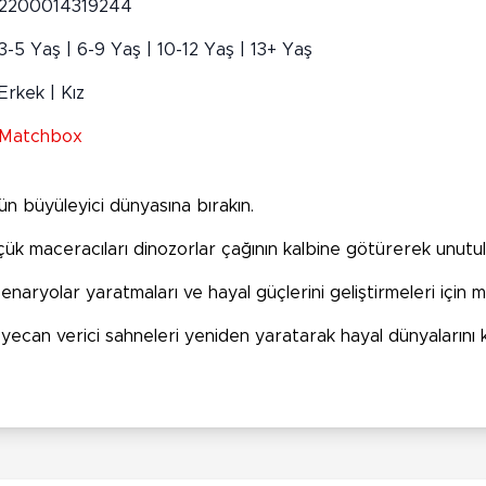
2200014319244
3-5 Yaş | 6-9 Yaş | 10-12 Yaş | 13+ Yaş
Erkek | Kız
Matchbox
ün büyüleyici dünyasına bırakın.
k maceracıları dinozorlar çağının kalbine götürerek unutu
enaryolar yaratmaları ve hayal güçlerini geliştirmeleri için
yecan verici sahneleri yeniden yaratarak hayal dünyalarını k