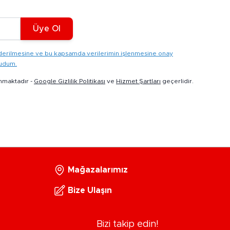
Üye Ol
gönderilmesine ve bu kapsamda verilerimin işlenmesine onay
kudum.
nmaktadır -
Google Gizlilik Politikası
ve
Hizmet Şartları
geçerlidir.
Mağazalarımız
Bize Ulaşın
Bizi takip edin!