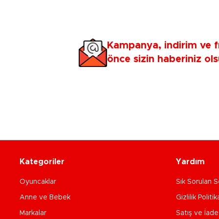
Kampanya, indirim ve f
önce sizin haberiniz ols
Kategoriler
Yardım
Oyuncaklar
Sık Sorulan S
Anne ve Bebek
Gizlilik Politik
Markalar
Satış ve İad