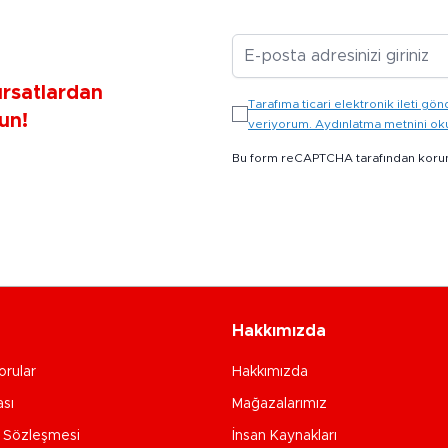
E-posta Adresiniz
ırsatlardan
Tarafıma ticari elektronik ileti 
un!
veriyorum. Aydınlatma metnini o
Bu form reCAPTCHA tarafından koru
Hakkımızda
orular
Hakkımızda
ası
Mağazalarımız
e Sözleşmesi
İnsan Kaynakları