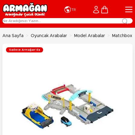
İçeriğe geç
Cart
TR
Ana Sayfa
>
Oyuncak Arabalar
>
Model Arabalar
>
Matchbox A
Sadece Armağan'da