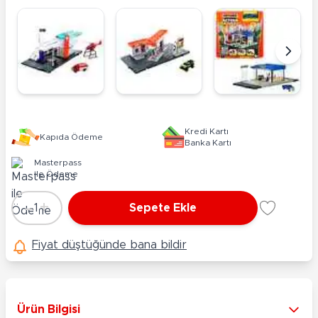
Kredi Kartı
Kapıda Ödeme
Banka Kartı
Masterpass
ile Ödeme
-
+
1
Sepete Ekle
Adet
Fiyat düştüğünde bana bildir
Ürün Bilgisi