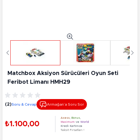
Matchbox Aksiyon Sürücüleri Oyun Seti
Feribot Limanı HMH29
(2)
Soru & Cevap
Armağan’a Soru Sor
Axess
,
Bonus
,
₺1.100,00
Maximum
ve
World
Kredi Kartınıza
Taksit Fırsatları !