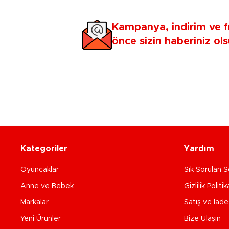
Kampanya, indirim ve f
önce sizin haberiniz ols
Kategoriler
Yardım
Oyuncaklar
Sık Sorulan S
Anne ve Bebek
Gizlilik Politik
Markalar
Satış ve İad
Yeni Ürünler
Bize Ulaşın