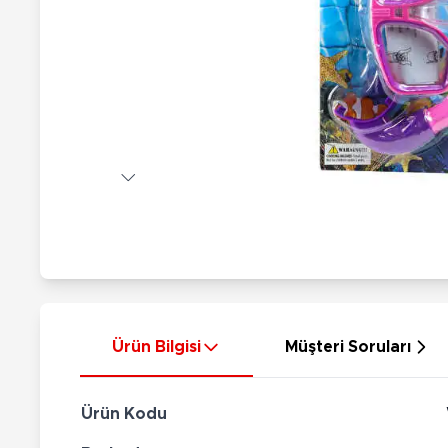
Nerf
Hayvan Figürler
Silahlar
Çeşitli Figürler
Silah Setleri
Koleksiyon Figürler
Kılıç Setleri
Elektronik Ürünler
Ok Setleri
Çeşitli Elektronik Ürünler
Ürün Bilgisi
Müşteri Soruları
Ürün Kodu