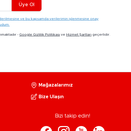
Üye Ol
gönderilmesine ve bu kapsamda verilerimin işlenmesine onay
kudum.
nmaktadır -
Google Gizlilik Politikası
ve
Hizmet Şartları
geçerlidir.
Mağazalarımız
Bize Ulaşın
Bizi takip edin!