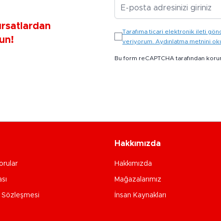
E-posta Adresiniz
ırsatlardan
Tarafıma ticari elektronik ileti 
un!
veriyorum. Aydınlatma metnini o
Bu form reCAPTCHA tarafından koru
Hakkımızda
orular
Hakkımızda
ası
Mağazalarımız
e Sözleşmesi
İnsan Kaynakları