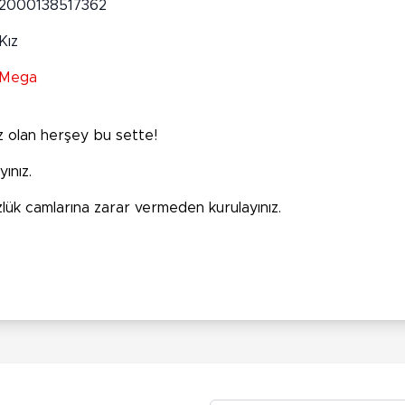
2000138517362
Kız
Mega
nız olan herşey bu sette!
ınız.
ük camlarına zarar vermeden kurulayınız.