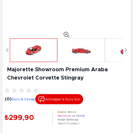
Majorette Showroom Premium Araba
Chevrolet Corvette Stingray
(0)
Soru & Cevap
Armağan’a Soru Sor
Axess
,
Bonus
,
₺299,90
Maximum
ve
World
Kredi Kartınıza
Taksit Fırsatları !