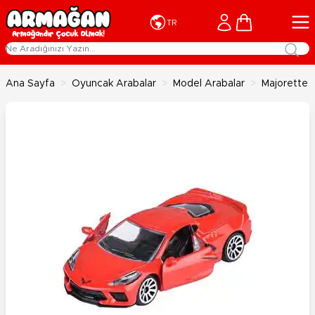
İçeriğe geç
Cart
TR
Ana Sayfa
>
Oyuncak Arabalar
>
Model Arabalar
>
Majorette 