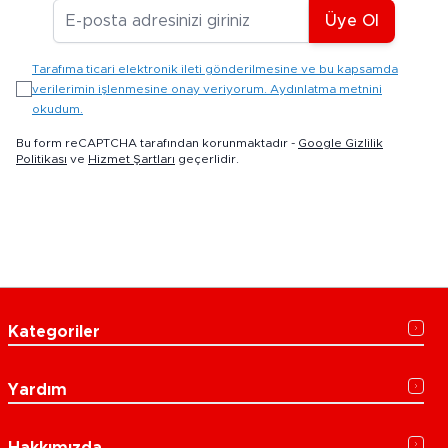
E-posta Adresiniz
Üye Ol
Tarafıma ticari elektronik ileti gönderilmesine ve bu kapsamda
verilerimin işlenmesine onay veriyorum. Aydınlatma metnini
okudum.
Bu form reCAPTCHA tarafından korunmaktadır -
Google Gizlilik
Politikası
ve
Hizmet Şartları
geçerlidir.
Kategoriler
Yardım