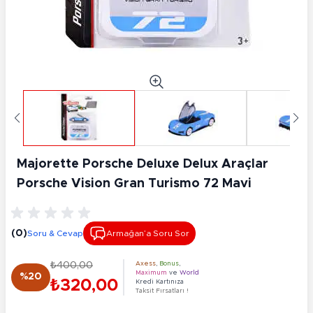
Majorette Porsche Deluxe Delux Araçlar
Porsche Vision Gran Turismo 72 Mavi
(0)
Soru & Cevap
Armağan’a Soru Sor
₺400,00
Axess
,
Bonus
,
Maximum
ve
World
%20
₺320,00
Kredi Kartınıza
Taksit Fırsatları !