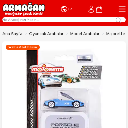
İçeriğe geç
Cart
TR
Ana Sayfa
>
Oyuncak Arabalar
>
Model Arabalar
>
Majorette 
Web'e Özel İndirim