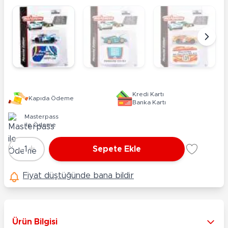
Kredi Kartı
Kapıda Ödeme
Banka Kartı
Masterpass
ile Ödeme
-
+
1
Sepete Ekle
Adet
Fiyat düştüğünde bana bildir
Ürün Bilgisi