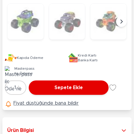
Kredi Kartı
Kapıda Ödeme
Banka Kartı
Masterpass
ile Ödeme
-
+
1
Sepete Ekle
Adet
Fiyat düştüğünde bana bildir
Ürün Bilgisi