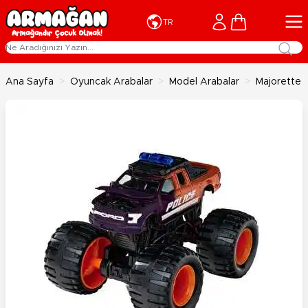
İçeriğe geç
Cart
TR
Ana Sayfa
>
Oyuncak Arabalar
>
Model Arabalar
>
Majorette 