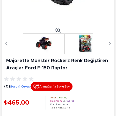
Majorette Monster Rockerz Renk Değiştiren
Araçlar Ford F-150 Raptor
(0)
Soru & Cevap
Armağan’a Soru Sor
Axess
,
Bonus
,
₺465,00
Maximum
ve
World
Kredi Kartınıza
Taksit Fırsatları !