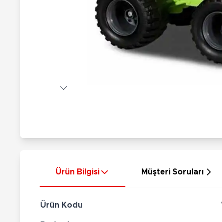
Nerf
Hayvan Figürler
Silahlar
Çeşitli Figürler
Silah Setleri
Koleksiyon Figürler
Kılıç Setleri
Elektronik Ürünler
Ok Setleri
Çeşitli Elektronik Ürünler
Ürün Bilgisi
Müşteri Soruları
Ürün Kodu