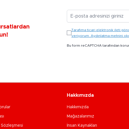
E-posta Adresiniz
ırsatlardan
Tarafıma ticari elektronik ileti 
un!
veriyorum. Aydınlatma metnini o
Bu form reCAPTCHA tarafından koru
Hakkımızda
orular
Hakkımızda
ası
Mağazalarımız
e Sözleşmesi
İnsan Kaynakları