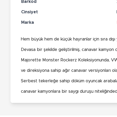
Barkod
Cinsiyet
Marka
Hem büyük hem de küçük hayranlar için sıra dışı y
Devasa bir şekilde geliştirilmiş, canavar kamyo
Majorette Monster Rockerz Koleksiyonunda, VW, F
ve direksiyona sahip ağır canavar versiyonları olar
Serbest tekerleğe sahip döküm oyuncak arabalar k
canavar kamyonlara bir saygı duruşu niteliğindedi