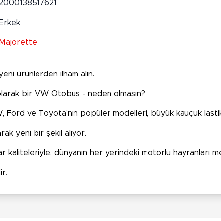
2000138517621
Erkek
Majorette
eni ürünlerden ilham alın.
n olarak bir VW Otobüs - neden olmasın?
ord ve Toyota'nın popüler modelleri, büyük kauçuk lastikl
ak yeni bir şekil alıyor.
aliteleriyle, dünyanın her yerindeki motorlu hayranları me
r.