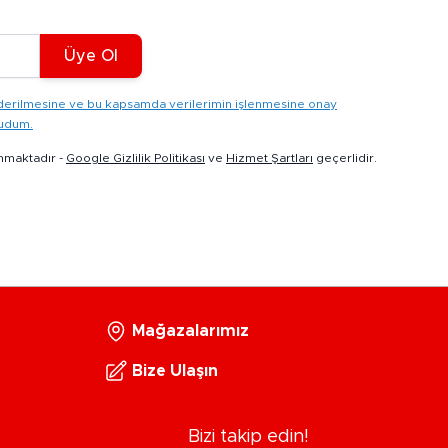
Üye Ol
gönderilmesine ve bu kapsamda verilerimin işlenmesine onay
kudum.
nmaktadır -
Google Gizlilik Politikası
ve
Hizmet Şartları
geçerlidir.
Mağazalarımız
Bize Ulaşın
Bizi takip edin!