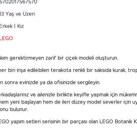
5702017567570
13 Yaş ve Üzeri
Erkek | Kız
LEGO
akım gerektirmeyen zarif bir çiçek modeli oluşturun.
 biri inşa edilebilen terakota renkli bir saksıda kurak, tropik
n sonra evinizde ya da ofisinizde sergileyin.
arkadaşlarınız ve ailenizle birlikte keyifle yapmak için mükem
, hem yeni başlayan hem de ileri düzey model severler için
iyonu bulunur.
i LEGO yapım setleri serisinin bir parçası olan LEGO Botanik 