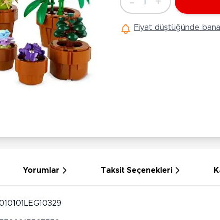
-
+
1
Ü
Adet
Hobi Oyuncakları
Anne Bebek Oyuncakları
Ak
Fiyat düştüğünde bana 
Maketler
K
Aktivite Masaları
Sihirbazlık Setleri
Bi
Oyun Halısı
Puzzlelar
K
Dönence ve Projektörler
Çeşitli Eğlence Oyuncakları
De
Dişlik ve Çıngıraklar
El İşi Setleri
B
Beslenme Gereçleri
Slime
Sp
Yürüme Arkadaşı
Pe
Bebek Oyuncakları
Bi
Bebek Araç Gereçleri
S
Banyo Oyuncakları
S
Yorumlar
Taksit Seçenekleri
K
010101LEG10329