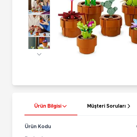
Nerf
Hayvan Figürler
Silahlar
Çeşitli Figürler
Silah Setleri
Koleksiyon Figürler
Kılıç Setleri
Elektronik Ürünler
Ok Setleri
Çeşitli Elektronik Ürünler
Ürün Bilgisi
Müşteri Soruları
Ürün Kodu