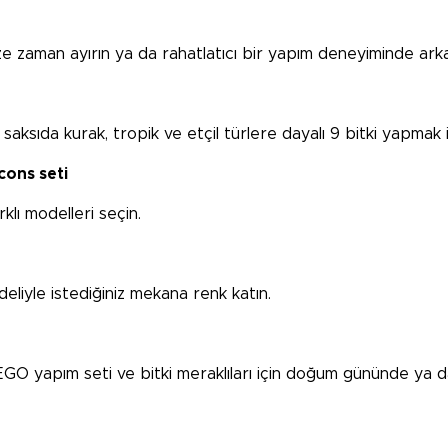
e zaman ayırın ya da rahatlatıcı bir yapım deneyiminde arkada
 saksıda kurak, tropik ve etçil türlere dayalı 9 bitki yapmak iç
cons seti
klı modelleri seçin.
deliyle istediğiniz mekana renk katın.
LEGO yapım seti ve bitki meraklıları için doğum gününde ya