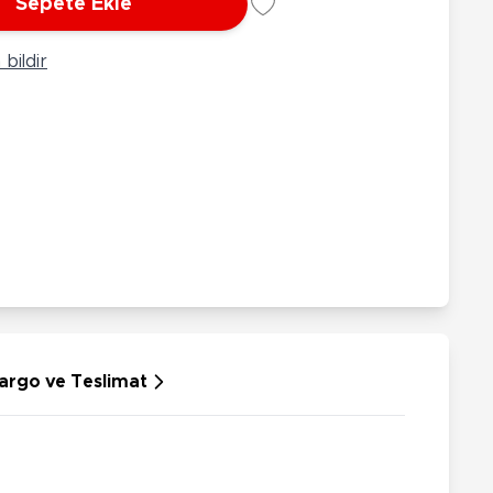
Sepete Ekle
rünleri
Çeşitli Peluşlar
ülü Araçlar
bildir
aykay - Paten - Scooter
sikletler
oruyucu Ekipmanlar
niz - Havuz Ürünleri
ahçe Oyuncakları
or Ürünleri
dallı Araçlar
n Git Araçlar
allanan Oyuncaklar
u Tabancaları
argo ve Teslimat