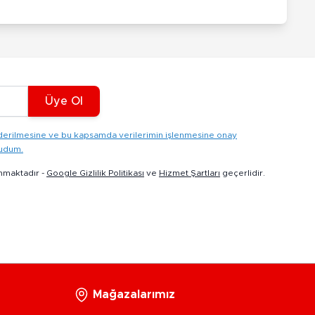
Üye Ol
gönderilmesine ve bu kapsamda verilerimin işlenmesine onay
kudum.
nmaktadır -
Google Gizlilik Politikası
ve
Hizmet Şartları
geçerlidir.
Mağazalarımız