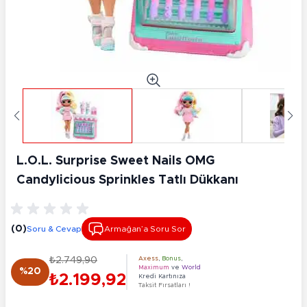
L.O.L. Surprise Sweet Nails OMG
Candylicious Sprinkles Tatlı Dükkanı
(0)
Soru & Cevap
Armağan’a Soru Sor
₺2.749,90
Axess
,
Bonus
,
Maximum
ve
World
%20
₺2.199,92
Kredi Kartınıza
Taksit Fırsatları !