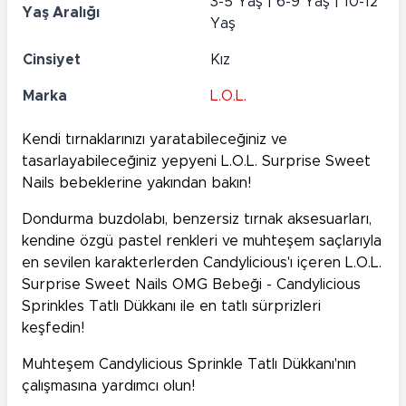
3-5 Yaş | 6-9 Yaş | 10-12
Yaş Aralığı
Yaş
Cinsiyet
Kız
Marka
L.O.L.
Kendi tırnaklarınızı yaratabileceğiniz ve
tasarlayabileceğiniz yepyeni L.O.L. Surprise Sweet
Nails bebeklerine yakından bakın!
Dondurma buzdolabı, benzersiz tırnak aksesuarları,
kendine özgü pastel renkleri ve muhteşem saçlarıyla
en sevilen karakterlerden Candylicious'ı içeren L.O.L.
Surprise Sweet Nails OMG Bebeği - Candylicious
Sprinkles Tatlı Dükkanı ile en tatlı sürprizleri
keşfedin!
Muhteşem Candylicious Sprinkle Tatlı Dükkanı'nın
çalışmasına yardımcı olun!