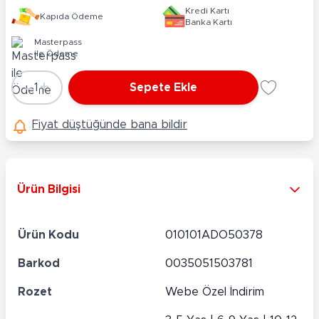
Kredi Kartı
Kapıda Ödeme
Banka Kartı
Masterpass
ile Ödeme
-
+
1
Sepete Ekle
Adet
Fiyat düştüğünde bana bildir
Ürün Bilgisi
Ürün Kodu
010101ADO50378
Barkod
0035051503781
Rozet
Webe Özel İndirim