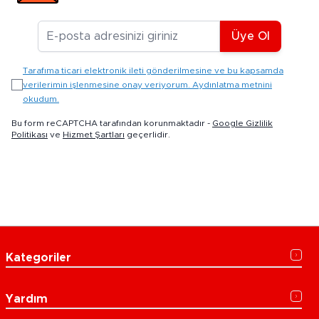
E-posta Adresiniz
Üye Ol
Tarafıma ticari elektronik ileti gönderilmesine ve bu kapsamda
verilerimin işlenmesine onay veriyorum. Aydınlatma metnini
okudum.
Bu form reCAPTCHA tarafından korunmaktadır -
Google Gizlilik
Politikası
ve
Hizmet Şartları
geçerlidir.
Kategoriler
Yardım