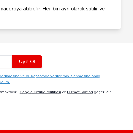
eraya atılabilir. Her biri ayrı olarak satılır ve
Üye Ol
gönderilmesine ve bu kapsamda verilerimin işlenmesine onay
kudum.
nmaktadır -
Google Gizlilik Politikası
ve
Hizmet Şartları
geçerlidir.