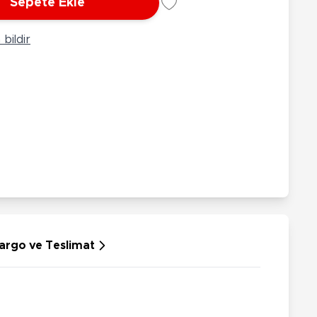
Sepete Ekle
rünleri
Çeşitli Peluşlar
ülü Araçlar
bildir
aykay - Paten - Scooter
sikletler
oruyucu Ekipmanlar
niz - Havuz Ürünleri
ahçe Oyuncakları
or Ürünleri
dallı Araçlar
n Git Araçlar
allanan Oyuncaklar
u Tabancaları
argo ve Teslimat