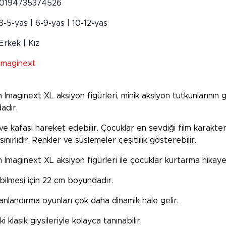
0194735374526
3-5-yas | 6-9-yas | 10-12-yas
Erkek | Kız
Imaginext
Imaginext XL aksiyon figürleri, minik aksiyon tutkunlarının g
adır.
 ve kafası hareket edebilir. Çocuklar en sevdiği film karakter
 sınırlıdır. Renkler ve süslemeler çeşitlilik gösterebilir.
maginext XL aksiyon figürleri ile çocuklar kurtarma hikayele
bilmesi için 22 cm boyundadır.
anlandırma oyunları çok daha dinamik hale gelir.
 klasik giysileriyle kolayca tanınabilir.