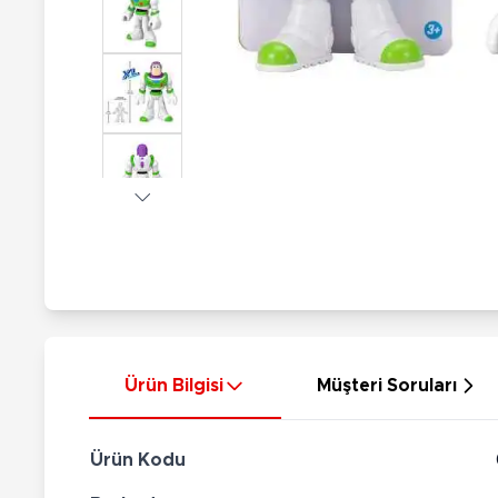
Nerf
Hayvan Figürler
Silahlar
Çeşitli Figürler
Silah Setleri
Koleksiyon Figürler
Kılıç Setleri
Elektronik Ürünler
Ok Setleri
Çeşitli Elektronik Ürünler
Ürün Bilgisi
Müşteri Soruları
Ürün Kodu