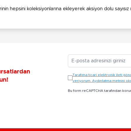
n hepsini koleksiyonlarına ekleyerek aksiyon dolu sayısız mac
E-posta Adresiniz
ırsatlardan
Tarafıma ticari elektronik ileti 
un!
veriyorum. Aydınlatma metnini o
Bu form reCAPTCHA tarafından koru