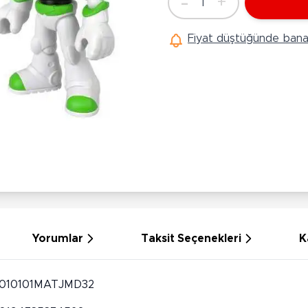
-
+
1
Ü
Adet
Hobi Oyuncakları
Anne Bebek Oyuncakları
Ak
Fiyat düştüğünde bana 
Maketler
K
Aktivite Masaları
Sihirbazlık Setleri
Bi
Oyun Halısı
Puzzlelar
K
Dönence ve Projektörler
Çeşitli Eğlence Oyuncakları
De
Dişlik ve Çıngıraklar
El İşi Setleri
B
Beslenme Gereçleri
Slime
Sp
Yürüme Arkadaşı
Pe
Bebek Oyuncakları
Bi
Bebek Araç Gereçleri
S
Banyo Oyuncakları
S
Yorumlar
Taksit Seçenekleri
K
010101MATJMD32