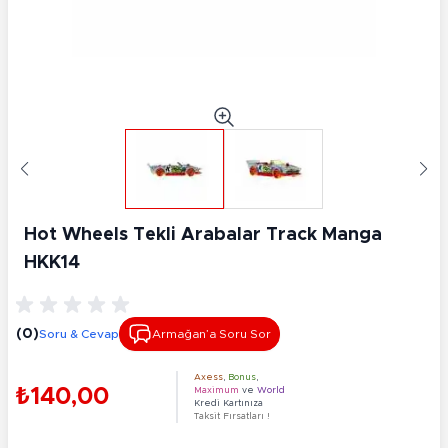
Hot Wheels Tekli Arabalar Track Manga
HKK14
(0)
Soru & Cevap
Armağan’a Soru Sor
Axess
,
Bonus
,
₺140,00
Maximum
ve
World
Kredi Kartınıza
Taksit Fırsatları !