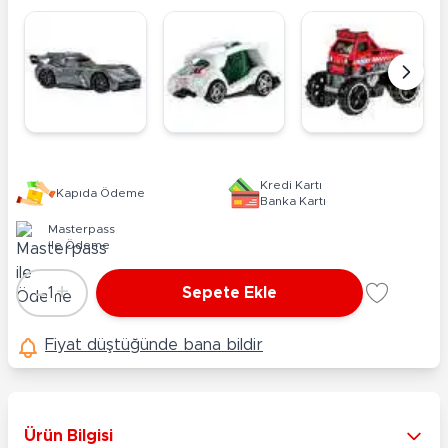
Kredi Kartı
Kapıda Ödeme
Banka Kartı
Masterpass
ile Ödeme
-
+
1
Sepete Ekle
Adet
Fiyat düştüğünde bana bildir
Ürün Bilgisi