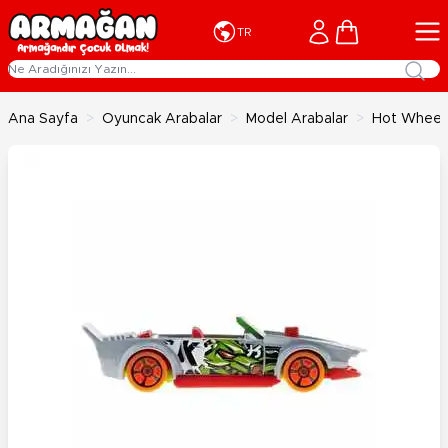
İçeriğe geç
Cart
TR
Ana Sayfa
>
Oyuncak Arabalar
>
Model Arabalar
>
Hot Wheels