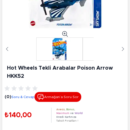
Hot Wheels Tekli Arabalar Poison Arrow
HKK52
(0)
Soru & Cevap
Armağan’a Soru Sor
Axess
,
Bonus
,
₺140,00
Maximum
ve
World
Kredi Kartınıza
Taksit Fırsatları !