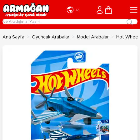
İçeriğe geç
Cart
TR
Ana Sayfa
>
Oyuncak Arabalar
>
Model Arabalar
>
Hot Wheels