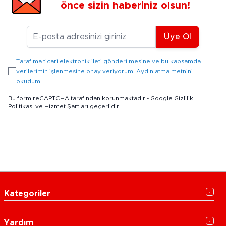
önce sizin haberiniz olsun!
E-posta Adresiniz
Üye Ol
Tarafıma ticari elektronik ileti gönderilmesine ve bu kapsamda
verilerimin işlenmesine onay veriyorum. Aydınlatma metnini
okudum.
Bu form reCAPTCHA tarafından korunmaktadır -
Google Gizlilik
Politikası
ve
Hizmet Şartları
geçerlidir.
Kategoriler
Yardım