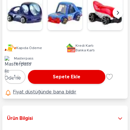
Kredi Kartı
Kapıda Ödeme
Banka Kartı
Masterpass
ile Ödeme
-
+
1
Sepete Ekle
Adet
Fiyat düştüğünde bana bildir
Ürün Bilgisi