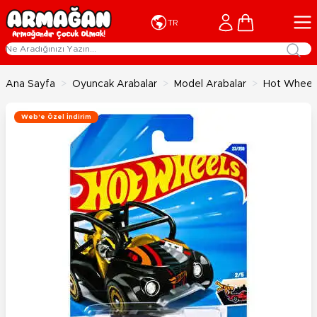
İçeriğe geç
Cart
TR
Ana Sayfa
>
Oyuncak Arabalar
>
Model Arabalar
>
Hot Wheels
Web'e Özel İndirim