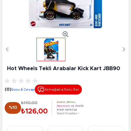
Hot Wheels Tekli Arabalar Kick Kart JBB90
(0)
Soru & Cevap
Armağan’a Soru Sor
₺140,00
Axess
,
Bonus
,
Maximum
ve
World
%10
₺126,00
Kredi Kartınıza
Taksit Fırsatları !