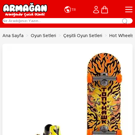
İçeriğe geç
Cart
TR
Ana Sayfa
>
Oyun Setleri
>
Çeşitli Oyun Setleri
>
Hot Wheels 