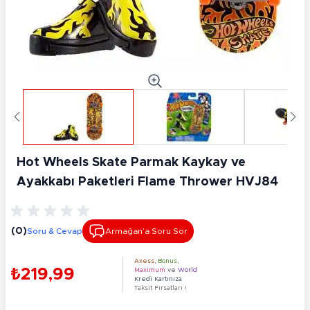
Hot Wheels Skate Parmak Kaykay ve
Ayakkabı Paketleri Flame Thrower HVJ84
(0)
Soru & Cevap
Armağan’a Soru Sor
Axess
,
Bonus
,
₺219,99
Maximum
ve
World
Kredi Kartınıza
Taksit Fırsatları !