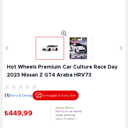
Hot Wheels Premium Car Culture Race Day
2023 Nissan Z GT4 Araba HRV73
(1)
Soru & Cevap
Armağan’a Soru Sor
Axess
,
Bonus
,
₺449,99
Maximum
ve
World
Kredi Kartınıza
Taksit Fırsatları !