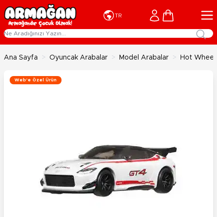
İçeriğe geç
Cart
TR
Ana Sayfa
>
Oyuncak Arabalar
>
Model Arabalar
>
Hot Wheels
Web'e Özel Ürün