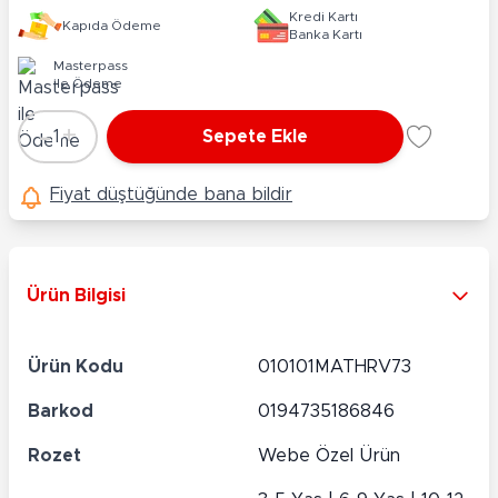
Kredi Kartı
Kapıda Ödeme
Banka Kartı
Masterpass
ile Ödeme
-
+
1
Sepete Ekle
Adet
Fiyat düştüğünde bana bildir
Ürün Bilgisi
Ürün Kodu
010101MATHRV73
Barkod
0194735186846
Rozet
Webe Özel Ürün