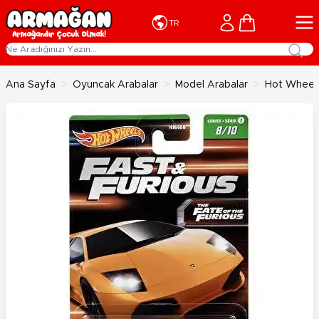
İçeriğe geç
Cart
TR
Ana Sayfa
>
Oyuncak Arabalar
>
Model Arabalar
>
Hot Wheels