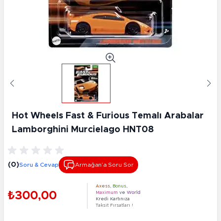
Hot Wheels Fast & Furious Temalı Arabalar
Lamborghini Murcielago HNT08
(0)
Soru & Cevap
Armağan’a Soru Sor
Axess
,
Bonus
,
₺300,00
Maximum
ve
World
Kredi Kartınıza
Taksit Fırsatları !