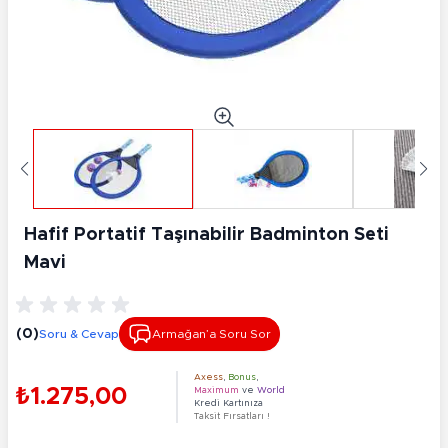
Hafif Portatif Taşınabilir Badminton Seti
Mavi
(0)
Soru & Cevap
Armağan’a Soru Sor
Axess
,
Bonus
,
₺1.275,00
Maximum
ve
World
Kredi Kartınıza
Taksit Fırsatları !