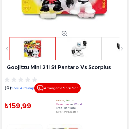
Goojitzu Mini 2'li S1 Pantaro Vs Scorpius
(0)
Soru & Cevap
Armağan’a Soru Sor
Axess
,
Bonus
,
₺159,99
Maximum
ve
World
Kredi Kartınıza
Taksit Fırsatları !