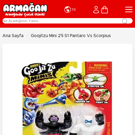
İçeriğe geç
Cart
TR
Ana Sayfa
>
Goojitzu Mini 2'li S1 Pantaro Vs Scorpius