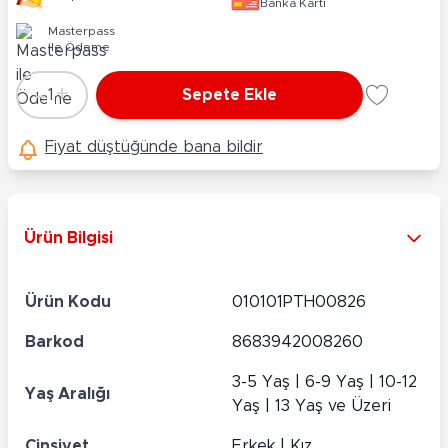
Banka Kartı
Masterpass
ile Ödeme
-
+
1
Sepete Ekle
Adet
Fiyat düştüğünde bana bildir
Ürün Bilgisi
Ürün Kodu
010101PTH00826
Barkod
8683942008260
3-5 Yaş | 6-9 Yaş | 10-12
Yaş Aralığı
Yaş | 13 Yaş ve Üzeri
Cinsiyet
Erkek | Kız