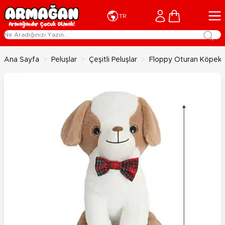
İçeriğe geç
Cart
TR
Ana Sayfa
>
Peluşlar
>
Çeşitli Peluşlar
>
Floppy Oturan Köpek 