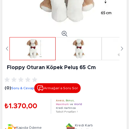
Floppy Oturan Köpek Peluş 65 Cm
(0)
Soru & Cevap
Armağan’a Soru Sor
Axess
,
Bonus
,
₺1.370,00
Maximum
ve
World
Kredi Kartınıza
Taksit Fırsatları !
Kredi Kartı
Kapıda Ödeme