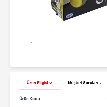
Nerf
Hayvan Figürler
Silahlar
Çeşitli Figürler
Silah Setleri
Koleksiyon Figürler
Kılıç Setleri
Elektronik Ürünler
Ok Setleri
Çeşitli Elektronik Ürünler
Ürün Bilgisi
Müşteri Soruları
Ürün Kodu