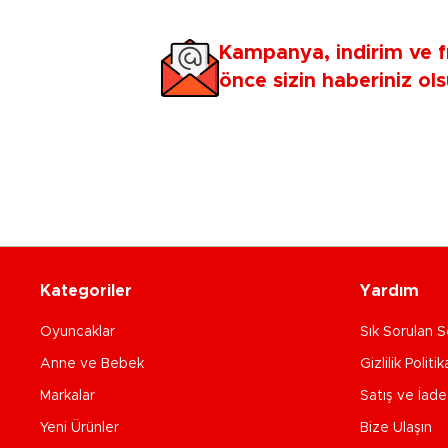
Kampanya, indirim ve f
önce sizin haberiniz ols
Kategoriler
Yardım
Oyuncaklar
Sık Sorulan S
Anne ve Bebek
Gizlilik Politik
Markalar
Satış ve İad
Yeni Ürünler
Bize Ulaşın