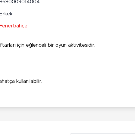
8680009014004
Erkek
Fenerbahçe
rları için eğlenceli bir oyun aktivitesidir.
tça kullanılabilir.