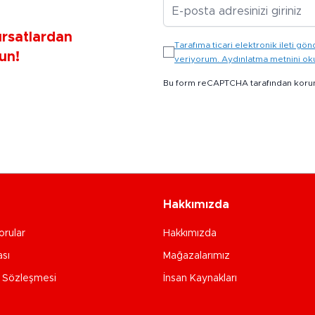
E-posta Adresiniz
ırsatlardan
Tarafıma ticari elektronik ileti 
un!
veriyorum. Aydınlatma metnini o
Bu form reCAPTCHA tarafından koru
Hakkımızda
orular
Hakkımızda
ası
Mağazalarımız
e Sözleşmesi
İnsan Kaynakları