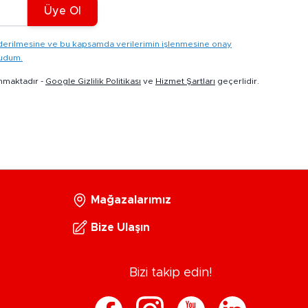
Üye Ol
gönderilmesine ve bu kapsamda verilerimin işlenmesine onay
kudum.
nmaktadır -
Google Gizlilik Politikası
ve
Hizmet Şartları
geçerlidir.
Mağazalarımız
Bize Ulaşın
Bizi takip edin!