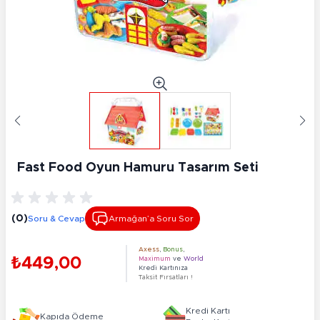
Fast Food Oyun Hamuru Tasarım Seti
(0)
Soru & Cevap
Armağan’a Soru Sor
Axess
,
Bonus
,
₺449,00
Maximum
ve
World
Kredi Kartınıza
Taksit Fırsatları !
Kredi Kartı
Kapıda Ödeme