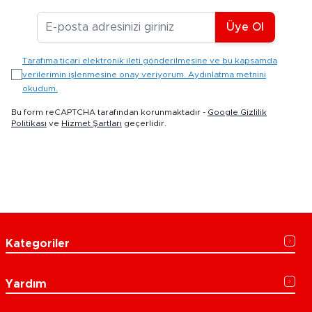
E-posta Adresiniz
Üye Ol
Tarafıma ticari elektronik ileti gönderilmesine ve bu kapsamda
verilerimin işlenmesine onay veriyorum. Aydınlatma metnini
okudum.
Bu form reCAPTCHA tarafından korunmaktadır -
Google Gizlilik
Politikası
ve
Hizmet Şartları
geçerlidir.
Kategoriler
Yardım