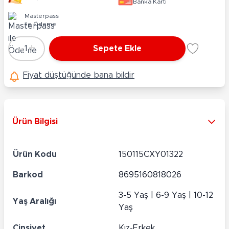
Banka Kartı
Masterpass
ile Ödeme
-
+
1
Sepete Ekle
Adet
Fiyat düştüğünde bana bildir
Ürün Bilgisi
Ürün Kodu
150115CXY01322
Barkod
8695160818026
3-5 Yaş | 6-9 Yaş | 10-12
Yaş Aralığı
Yaş
Cinsiyet
Kız-Erkek