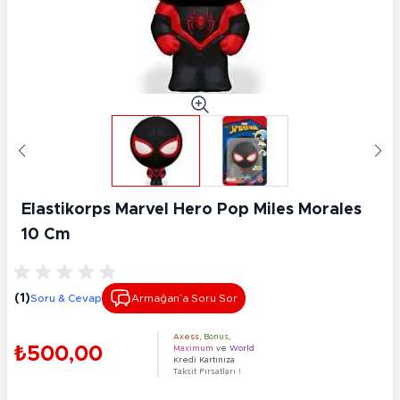
Elastikorps Marvel Hero Pop Miles Morales
10 Cm
(1)
Soru & Cevap
Armağan’a Soru Sor
Axess
,
Bonus
,
₺500,00
Maximum
ve
World
Kredi Kartınıza
Taksit Fırsatları !