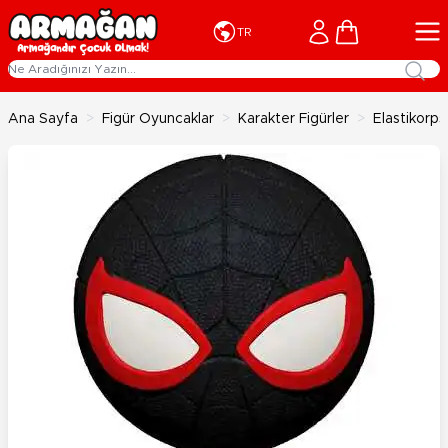
İçeriğe geç
Cart
TR
Ana Sayfa
>
Figür Oyuncaklar
>
Karakter Figürler
>
Elastikorp