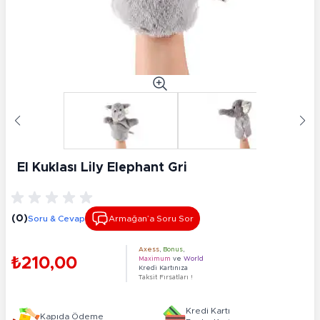
El Kuklası Lily Elephant Gri
(0)
Soru & Cevap
Armağan’a Soru Sor
Axess
,
Bonus
,
₺210,00
Maximum
ve
World
Kredi Kartınıza
Taksit Fırsatları !
Kredi Kartı
Kapıda Ödeme