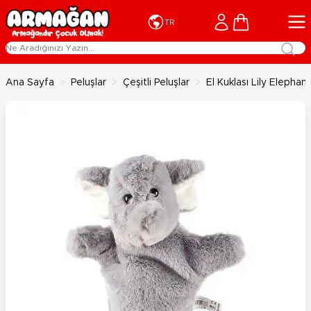
İçeriğe geç
Cart
TR
Ana Sayfa
>
Peluşlar
>
Çeşitli Peluşlar
>
El Kuklası Lily Elephant