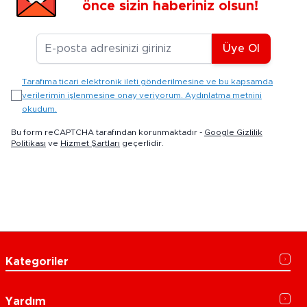
önce sizin haberiniz olsun!
E-posta Adresiniz
Üye Ol
Tarafıma ticari elektronik ileti gönderilmesine ve bu kapsamda
verilerimin işlenmesine onay veriyorum. Aydınlatma metnini
okudum.
Bu form reCAPTCHA tarafından korunmaktadır -
Google Gizlilik
Politikası
ve
Hizmet Şartları
geçerlidir.
Kategoriler
Yardım