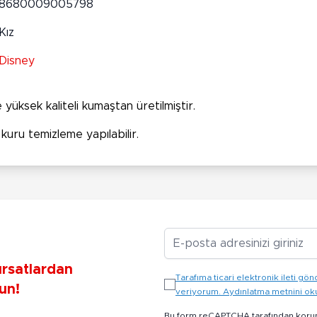
8680009005798
Kız
Disney
e yüksek kaliteli kumaştan üretilmiştir.
uru temizleme yapılabilir.
E-posta Adresiniz
ırsatlardan
Tarafıma ticari elektronik ileti 
un!
veriyorum. Aydınlatma metnini o
Bu form reCAPTCHA tarafından koru