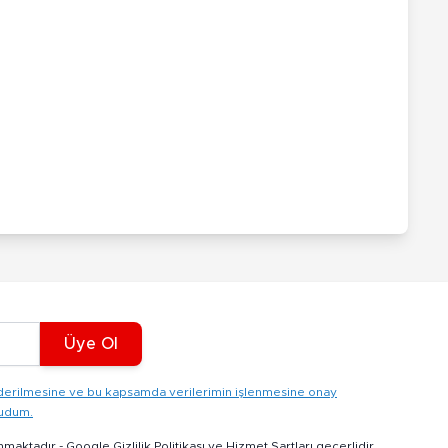
Üye Ol
gönderilmesine ve bu kapsamda verilerimin işlenmesine onay
kudum.
nmaktadır -
Google Gizlilik Politikası
ve
Hizmet Şartları
geçerlidir.