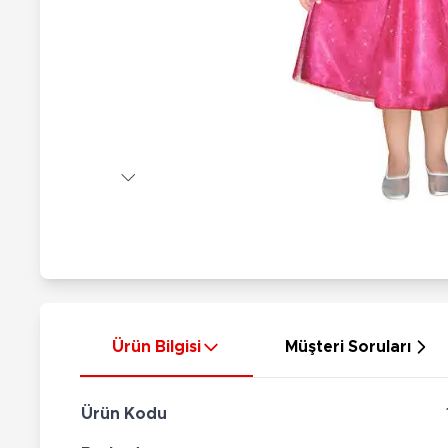
Nerf
Hayvan Figürler
Silahlar
Çeşitli Figürler
Silah Setleri
Koleksiyon Figürler
Kılıç Setleri
Elektronik Ürünler
Ok Setleri
Çeşitli Elektronik Ürünler
Ürün Bilgisi
Müşteri Soruları
Ürün Kodu